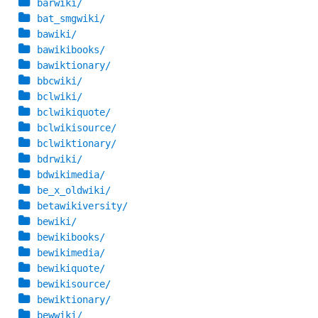
barwiki/
bat_smgwiki/
bawiki/
bawikibooks/
bawiktionary/
bbcwiki/
bclwiki/
bclwikiquote/
bclwikisource/
bclwiktionary/
bdrwiki/
bdwikimedia/
be_x_oldwiki/
betawikiversity/
bewiki/
bewikibooks/
bewikimedia/
bewikiquote/
bewikisource/
bewiktionary/
bewwiki/