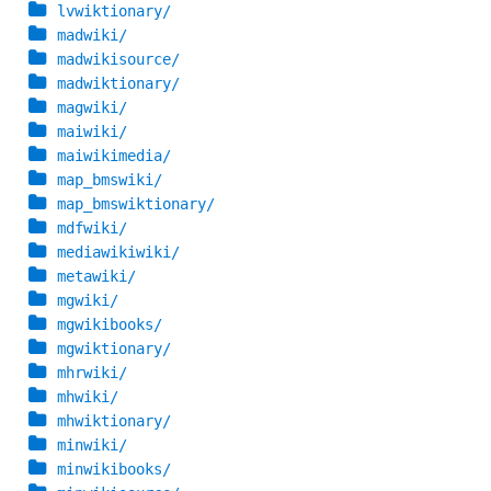
lvwiktionary/
madwiki/
madwikisource/
madwiktionary/
magwiki/
maiwiki/
maiwikimedia/
map_bmswiki/
map_bmswiktionary/
mdfwiki/
mediawikiwiki/
metawiki/
mgwiki/
mgwikibooks/
mgwiktionary/
mhrwiki/
mhwiki/
mhwiktionary/
minwiki/
minwikibooks/