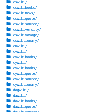
cswiki/
cswikibooks/
cswikinews/
cswikiquote/
cswikisource/
cswikiversity/
cswikivoyage/
cswiktionary/
cuwiki/
cvwiki/
cvwikibooks/
cywiki/
cywikibooks/
cywikiquote/
cywikisource/
cywiktionary/
dagwiki/
dawiki/
dawikibooks/
dawikiquote/