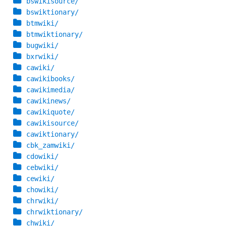
bswikisource/
bswiktionary/
btmwiki/
btmwiktionary/
bugwiki/
bxrwiki/
cawiki/
cawikibooks/
cawikimedia/
cawikinews/
cawikiquote/
cawikisource/
cawiktionary/
cbk_zamwiki/
cdowiki/
cebwiki/
cewiki/
chowiki/
chrwiki/
chrwiktionary/
chwiki/