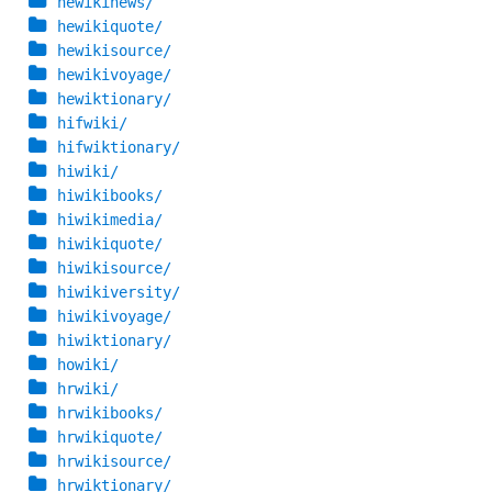
hewikinews/
hewikiquote/
hewikisource/
hewikivoyage/
hewiktionary/
hifwiki/
hifwiktionary/
hiwiki/
hiwikibooks/
hiwikimedia/
hiwikiquote/
hiwikisource/
hiwikiversity/
hiwikivoyage/
hiwiktionary/
howiki/
hrwiki/
hrwikibooks/
hrwikiquote/
hrwikisource/
hrwiktionary/