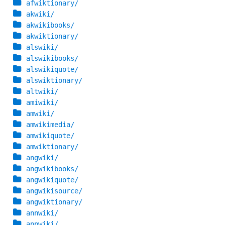
afwiktionary/
akwiki/
akwikibooks/
akwiktionary/
alswiki/
alswikibooks/
alswikiquote/
alswiktionary/
altwiki/
amiwiki/
amwiki/
amwikimedia/
amwikiquote/
amwiktionary/
angwiki/
angwikibooks/
angwikiquote/
angwikisource/
angwiktionary/
annwiki/
anpwiki/