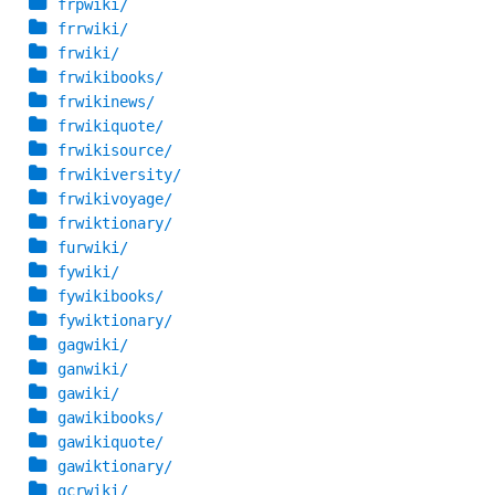
frpwiki/
frrwiki/
frwiki/
frwikibooks/
frwikinews/
frwikiquote/
frwikisource/
frwikiversity/
frwikivoyage/
frwiktionary/
furwiki/
fywiki/
fywikibooks/
fywiktionary/
gagwiki/
ganwiki/
gawiki/
gawikibooks/
gawikiquote/
gawiktionary/
gcrwiki/