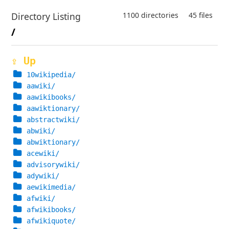
Directory Listing
1100 directories
45 files
/
⇪ Up
10wikipedia/
aawiki/
aawikibooks/
aawiktionary/
abstractwiki/
abwiki/
abwiktionary/
acewiki/
advisorywiki/
adywiki/
aewikimedia/
afwiki/
afwikibooks/
afwikiquote/