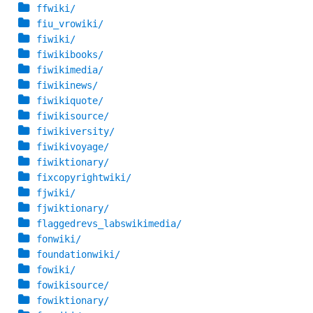
ffwiki/
fiu_vrowiki/
fiwiki/
fiwikibooks/
fiwikimedia/
fiwikinews/
fiwikiquote/
fiwikisource/
fiwikiversity/
fiwikivoyage/
fiwiktionary/
fixcopyrightwiki/
fjwiki/
fjwiktionary/
flaggedrevs_labswikimedia/
fonwiki/
foundationwiki/
fowiki/
fowikisource/
fowiktionary/