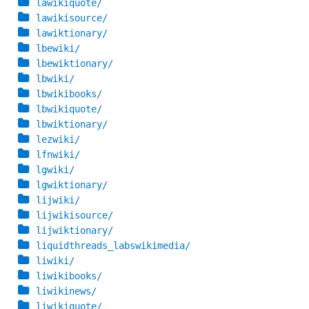
lawikiquote/
lawikisource/
lawiktionary/
lbewiki/
lbewiktionary/
lbwiki/
lbwikibooks/
lbwikiquote/
lbwiktionary/
lezwiki/
lfnwiki/
lgwiki/
lgwiktionary/
lijwiki/
lijwikisource/
lijwiktionary/
liquidthreads_labswikimedia/
liwiki/
liwikibooks/
liwikinews/
liwikiquote/