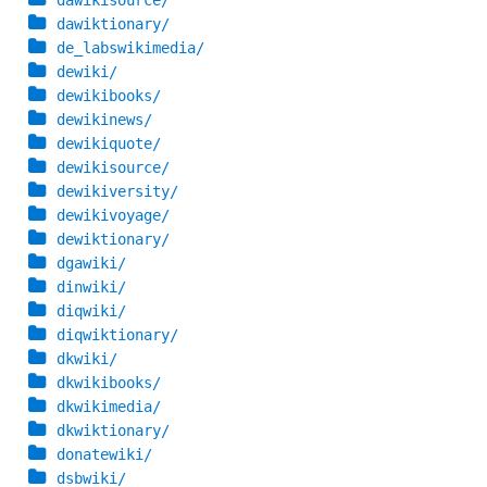
dawikisource/
dawiktionary/
de_labswikimedia/
dewiki/
dewikibooks/
dewikinews/
dewikiquote/
dewikisource/
dewikiversity/
dewikivoyage/
dewiktionary/
dgawiki/
dinwiki/
diqwiki/
diqwiktionary/
dkwiki/
dkwikibooks/
dkwikimedia/
dkwiktionary/
donatewiki/
dsbwiki/