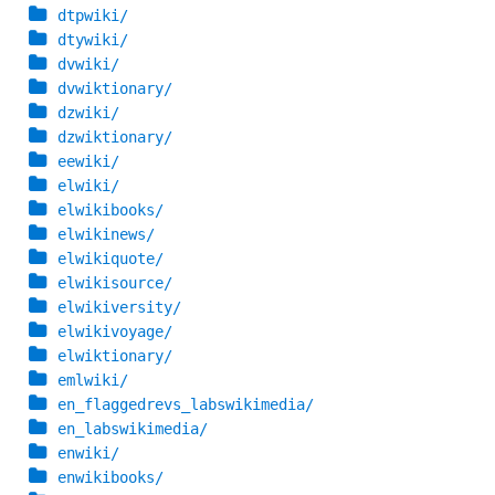
dtpwiki/
dtywiki/
dvwiki/
dvwiktionary/
dzwiki/
dzwiktionary/
eewiki/
elwiki/
elwikibooks/
elwikinews/
elwikiquote/
elwikisource/
elwikiversity/
elwikivoyage/
elwiktionary/
emlwiki/
en_flaggedrevs_labswikimedia/
en_labswikimedia/
enwiki/
enwikibooks/